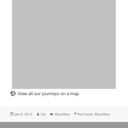
View all our journeys on a map
Posted
Author
Categories
Location
Jan 8, 2013
Iris
Mauritius
Port Louis, Mauritius
on
Posts