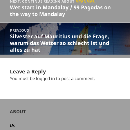
NEXT: CONTINUE READING ABOUT
MYANMAR
navigation
Wet start in Mandalay / 99 Pagodas on
the way to Mandalay
PREVIOUS
Silvester auf Mauritius und die Frage,
Previous
warum das Wetter so schlecht ist und
post:
alles zu hat
Leave a Reply
You must be
logged in
to post a comment.
Author
ABOUT
and
site
Us